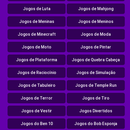
Jogos de Luta
Jogos de Mahjong
Jogos de Meninas
Jogos de Meninos
Jogos de Minecraft
Jogos de Moda
Jogos de Moto
Jogos de Pintar
Jogos de Plataforma
Jogos de Quebra Cabeça
Jogos de Raciocínio
Jogos de Simulação
Jogos de Tabuleiro
Jogos de Temple Run
Jogos de Terror
Jogos de Tiro
Jogos de Vestir
Jogos Divertidos
Jogos do Ben 10
Jogos do Bob Esponja