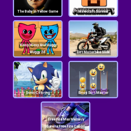
The Baby In Yellow Game
Minecraft Survival
Kissy Missy And Huggy
Wuggy 2d
Dirt Motorbike Slide
Sonic Coloring
Emoji Sort Master
Free Fire Max Memory
Garena Free Fire Call Of