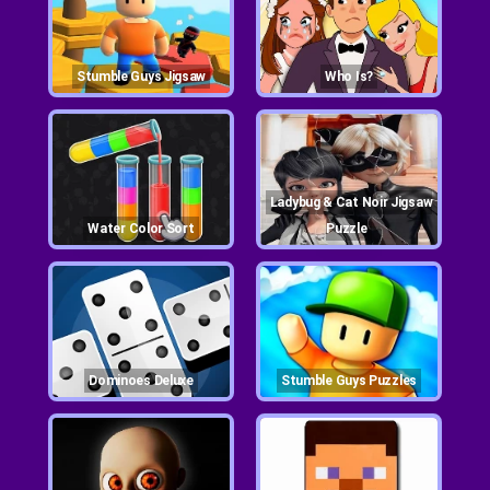
Stumble Guys Jigsaw
Who Is?
Ladybug & Cat Noir Jigsaw
Water Color Sort
Puzzle
Dominoes Deluxe
Stumble Guys Puzzles