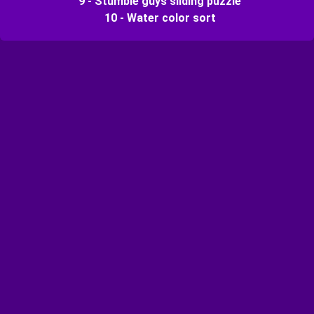
9 - Stumble guys sliding puzzle
10 - Water color sort