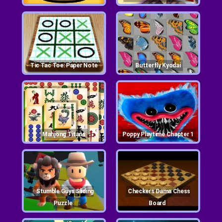
Tic Tac Toe: Paper Note
Butterfly Kyodai
Mahjong Titans
Poppy Playtime Chapter 1
Stumble Guys Sliding
Checkers Dama Chess
Puzzle
Board