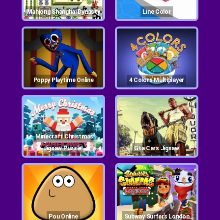
Mahjong Shanghai Dynasty
Line Color
Poppy Playtime Online
4 Colors Multiplayer
Minecraft Christmas
Jigsaw Puzzle
Gta Cars Jigsaw
Pou Online
Subway Surfers London