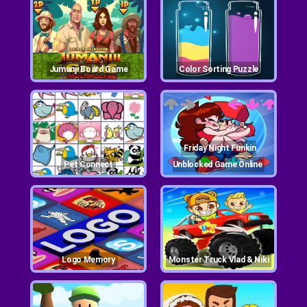
Jumanji Board Game
Color Sorting Puzzle
Friday Night Funkin
Pet Connect
Unblocked Game Online
Logo Memory
Monster Truck Vlad & Niki