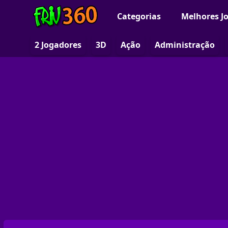
Categorias
Melhores J
2 Jogadores
3D
Ação
Administração