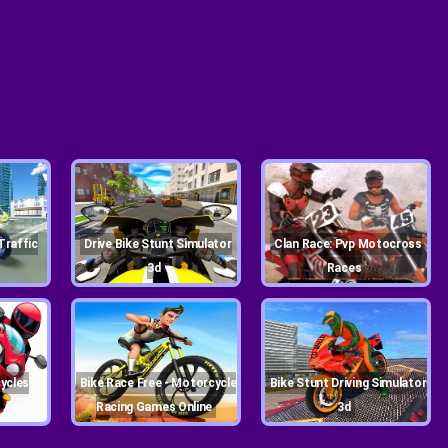
Drive Bike Stunt Simulator
Clan Race: Pvp Motocross
3d
Races
Bike Race Free - Motorcycle
Bike Stunt Driving Simulator
Racing Games Online
3d