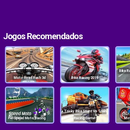
Jogos Recomendados
Bike Racing 2019 : Extreme
Moto Road Rash 3d
Bike Racing 2019
Tricky Bike Stunt Vs Train
Speed Moto Racing
Racing Game
M