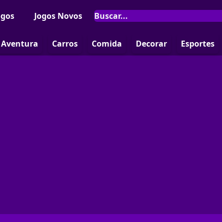
ogos
Jogos Novos
Aventura
Carros
Comida
Decorar
Esportes