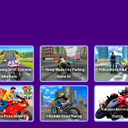
Heavy Bikes City Parking
Police Motorbike Traffic
Bike Race
Game 3d
Rider
Cartoon Motorcycles
oto Pizza Delivery
City Bike Stunt Racing
Puzzle