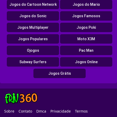
Jogos do Cartoon Network
Jogos do Mario
Jogos do Sonic
Jogos Famosos
Jogos Multiplayer
Jogos Poki
Jogos Populares
Moto X3M
Ojogos
Pac Man
Subway Surfers
Jogos Online
Jogos Grátis
Sobre
Contato
Dmca
Privacidade
Termos