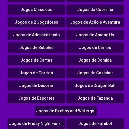
Jogos Clássicos
Jogos da Cobrinha
Jogos de 2 Jogadores
Jogos de Ação e Aventura
Jogos de Administração
Jogos de Among Us
Jogos de Bubbles
Jogos de Carros
Jogos de Cartas
Jogos de Comida
Jogos de Corrida
Jogos de Cozinhar
Jogos de Decorar
Jogos de Dragon Ball
Jogos de Esportes
Jogos de Fazenda
Jogos de Fireboy and Watergirl
Jogos de Friday Night Funkin
Jogos de Futebol