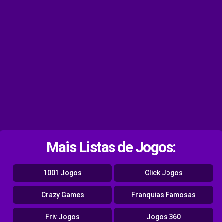
Mais Listas de Jogos:
1001 Jogos
Click Jogos
Crazy Games
Franquias Famosas
Friv Jogos
Jogos 360