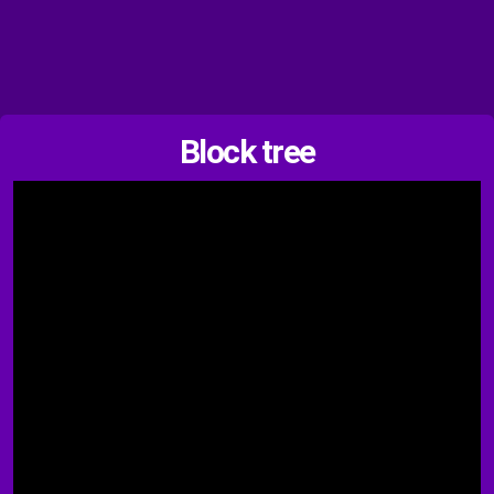
Block tree