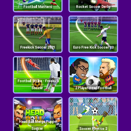
Football Masters
Rocket Soccer Derby
Euro Free Kick Soccer 20
Football Strike - Freekick
Soccer
2 Player Head Football
Head Ball Merge Puppet
Soccer
Soccer Physics 2