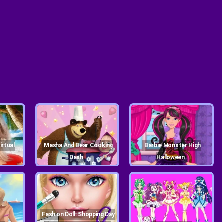
Masha And Bear Cooking
Barbie Monster High
Dash
Halloween
Fashion Doll: Shopping Day