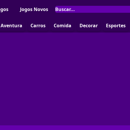
ogos
Jogos Novos
Aventura
Carros
Comida
Decorar
Esportes