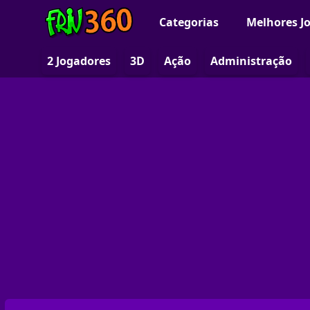
Categorias
Melhores J
2 Jogadores
3D
Ação
Administração