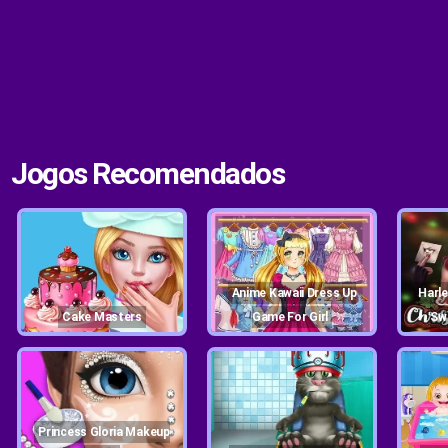
Jogos Recomendados
Anime Kawaii Dress Up
Harley Quinn Christmas
Cake Masters
Game For Girl
Sw
Princess Gloria Makeup