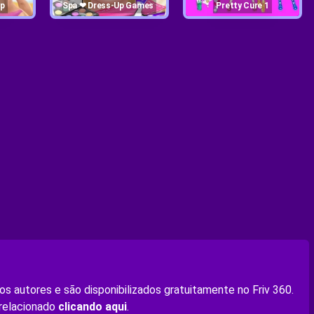
Up
Spa ❤ Dress-Up Games
Pretty Cure 1
s autores e são disponibilizados gratuitamente no Friv 360.
 relacionado
clicando aqui
.