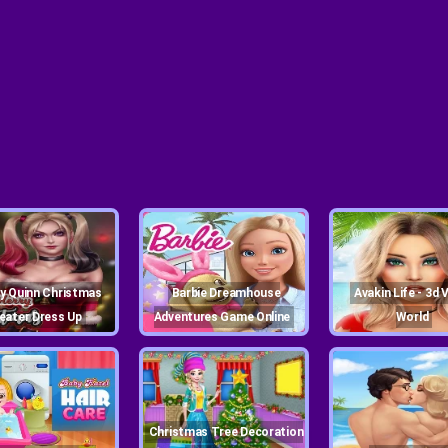
Barbie Dreamhouse
Avakin Life - 3d Virtual
eater Dress Up
Adventures Game Online
World
Christmas Tree Decoration