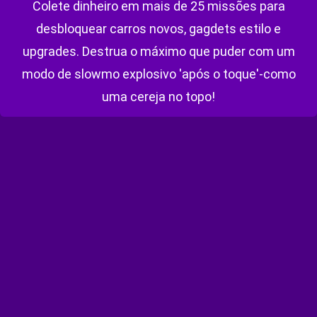
Colete dinheiro em mais de 25 missões para
desbloquear carros novos, gagdets estilo e
upgrades. Destrua o máximo que puder com um
modo de slowmo explosivo 'após o toque'-como
uma cereja no topo!