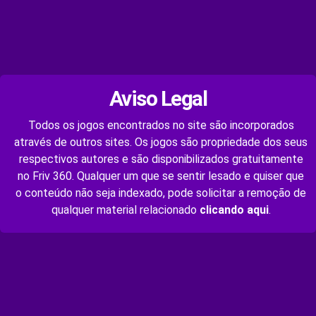
Aviso Legal
Todos os jogos encontrados no site são incorporados
através de outros sites. Os jogos são propriedade dos seus
respectivos autores e são disponibilizados gratuitamente
no Friv 360. Qualquer um que se sentir lesado e quiser que
o conteúdo não seja indexado, pode solicitar a remoção de
qualquer material relacionado
clicando aqui
.