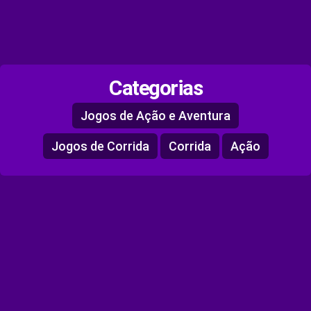
Categorias
Jogos de Ação e Aventura
Jogos de Corrida
Corrida
Ação