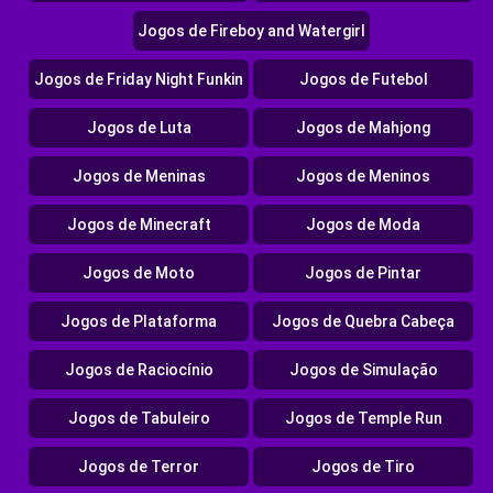
Jogos de Fireboy and Watergirl
Jogos de Friday Night Funkin
Jogos de Futebol
Jogos de Luta
Jogos de Mahjong
Jogos de Meninas
Jogos de Meninos
Jogos de Minecraft
Jogos de Moda
Jogos de Moto
Jogos de Pintar
Jogos de Plataforma
Jogos de Quebra Cabeça
Jogos de Raciocínio
Jogos de Simulação
Jogos de Tabuleiro
Jogos de Temple Run
Jogos de Terror
Jogos de Tiro