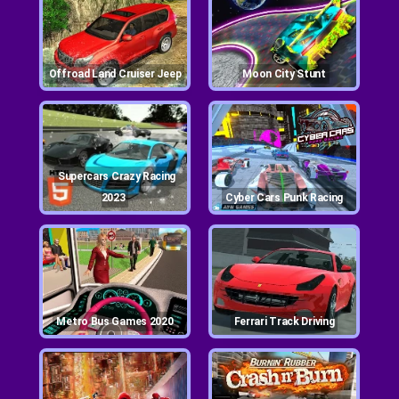
Offroad Land Cruiser Jeep
Moon City Stunt
Supercars Crazy Racing
2023
Cyber Cars Punk Racing
Metro Bus Games 2020
Ferrari Track Driving