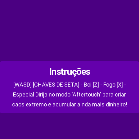
Instruções
[WASD] [CHAVES DE SETA] - Boi [Z] - Fogo [X] -
Especial Dirija no modo 'Aftertouch' para criar
caos extremo e acumular ainda mais dinheiro!