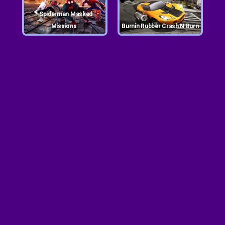
Spiderman Masked
Missions
Burnin Rubber Crash N Burn