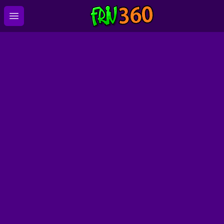
Open main menu