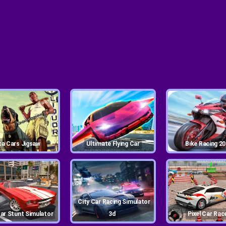
Gta Cars Jigsaw
Ultimate Flying Car
Bike Racing 2
City Car Racing Simulator
 Car Stunt Simulator
3d
Pixel Car Rac