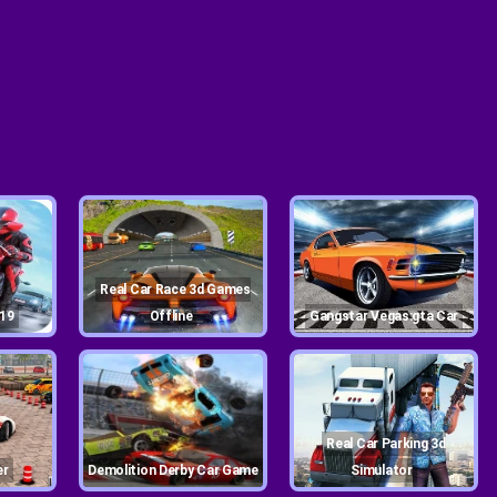
Real Car Race 3d Games
019
Offline
Gangstar Vegas:gta Car
Real Car Parking 3d
er
Demolition Derby Car Game
Simulator