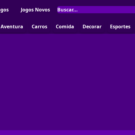
ogos
Jogos Novos
Aventura
Carros
Comida
Decorar
Esportes