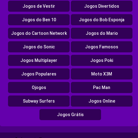
Jogos de Vestir
Jogos Divertidos
Jogos do Ben 10
Jogos do Bob Esponja
Jogos do Cartoon Network
Jogos do Mario
Jogos do Sonic
Jogos Famosos
Jogos Multiplayer
Jogos Poki
Jogos Populares
Moto X3M
Ojogos
Pac Man
Subway Surfers
Jogos Online
Jogos Grátis