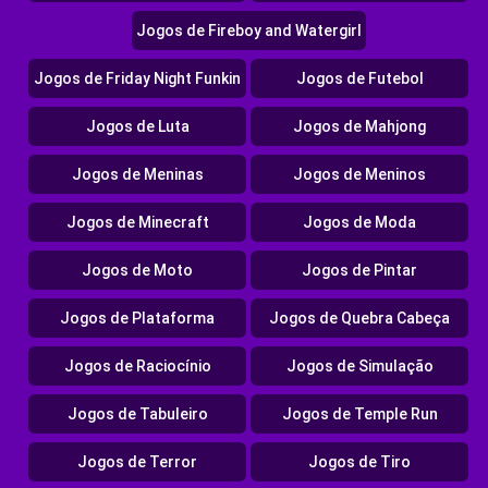
Jogos de Fireboy and Watergirl
Jogos de Friday Night Funkin
Jogos de Futebol
Jogos de Luta
Jogos de Mahjong
Jogos de Meninas
Jogos de Meninos
Jogos de Minecraft
Jogos de Moda
Jogos de Moto
Jogos de Pintar
Jogos de Plataforma
Jogos de Quebra Cabeça
Jogos de Raciocínio
Jogos de Simulação
Jogos de Tabuleiro
Jogos de Temple Run
Jogos de Terror
Jogos de Tiro