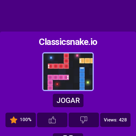
Classicsnake.io
JOGAR
100%
Views: 428