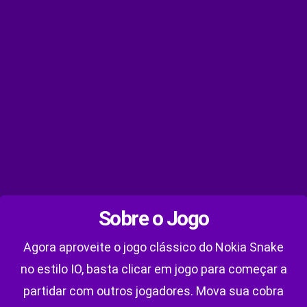
Sobre o Jogo
Agora aproveite o jogo clássico do Nokia Snake
no estilo IO, basta clicar em jogo para começar a
partidar com outros jogadores. Mova sua cobra