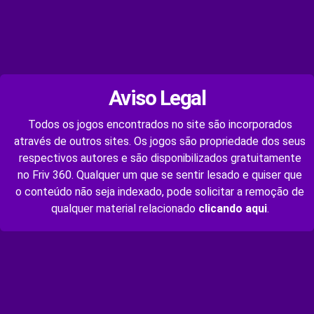
Aviso Legal
Todos os jogos encontrados no site são incorporados
através de outros sites. Os jogos são propriedade dos seus
respectivos autores e são disponibilizados gratuitamente
no Friv 360. Qualquer um que se sentir lesado e quiser que
o conteúdo não seja indexado, pode solicitar a remoção de
qualquer material relacionado
clicando aqui
.