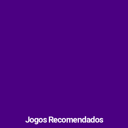
Jogos Recomendados