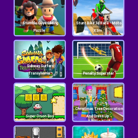
Stumble Guys Sliding
Stunt Bike 3d Race - Moto
Puzzle
X3m
Subway Surfers
Transylvania
Penalty Superstar
Christmas Tree Decoration
Super Onion Boy
And Dress Up