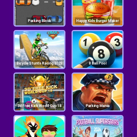
Parking Block
Happy Kids Burger Maker
Bicycle Stunts Racing 2023
8 Ball Pool
3d Free Kick World Cup 18
Parking Mania