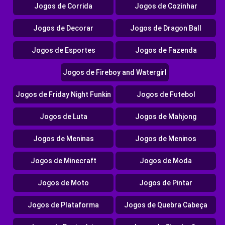
Jogos de Corrida
Jogos de Cozinhar
Jogos de Decorar
Jogos de Dragon Ball
Jogos de Esportes
Jogos de Fazenda
Jogos de Fireboy and Watergirl
Jogos de Friday Night Funkin
Jogos de Futebol
Jogos de Luta
Jogos de Mahjong
Jogos de Meninas
Jogos de Meninos
Jogos de Minecraft
Jogos de Moda
Jogos de Moto
Jogos de Pintar
Jogos de Plataforma
Jogos de Quebra Cabeça