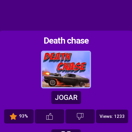
Death chase
JOGAR
93%
Views: 1233