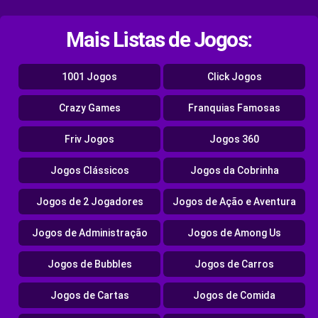
Mais Listas de Jogos:
1001 Jogos
Click Jogos
Crazy Games
Franquias Famosas
Friv Jogos
Jogos 360
Jogos Clássicos
Jogos da Cobrinha
Jogos de 2 Jogadores
Jogos de Ação e Aventura
Jogos de Administração
Jogos de Among Us
Jogos de Bubbles
Jogos de Carros
Jogos de Cartas
Jogos de Comida