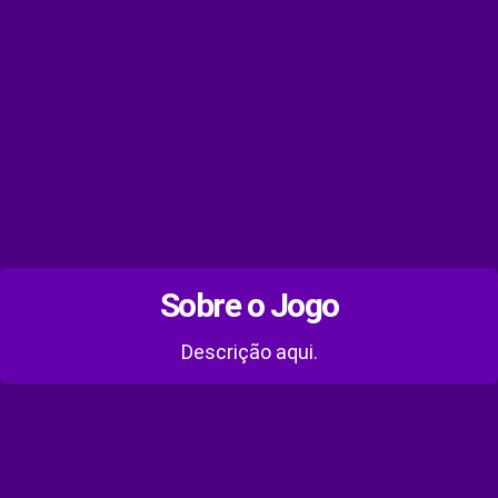
Sobre o Jogo
Descrição aqui.