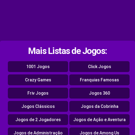
Mais Listas de Jogos:
1001 Jogos
Click Jogos
Crazy Games
Franquias Famosas
Friv Jogos
Jogos 360
Jogos Clássicos
Jogos da Cobrinha
Jogos de 2 Jogadores
Jogos de Ação e Aventura
Jogos de Administração
Jogos de Among Us