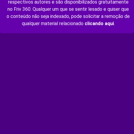
respectivos autores e são disponibilizados gratuitamente
no Friv 360. Qualquer um que se sentir lesado e quiser que
o conteúdo não seja indexado, pode solicitar a remoção de
qualquer material relacionado
clicando aqui
.