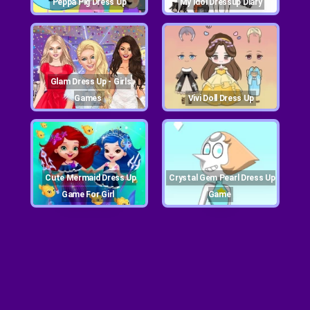
Peppa Pig Dress Up
My Idol Dressup Diary
Glam Dress Up - Girls
Games
Vivi Doll Dress Up
Cute Mermaid Dress Up
Crystal Gem Pearl Dress Up
Game For Girl
Game