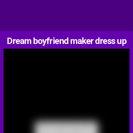
Dream boyfriend maker dress up