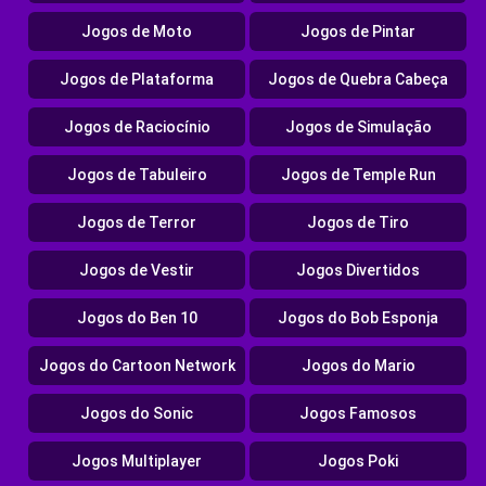
Jogos de Moto
Jogos de Pintar
Jogos de Plataforma
Jogos de Quebra Cabeça
Jogos de Raciocínio
Jogos de Simulação
Jogos de Tabuleiro
Jogos de Temple Run
Jogos de Terror
Jogos de Tiro
Jogos de Vestir
Jogos Divertidos
Jogos do Ben 10
Jogos do Bob Esponja
Jogos do Cartoon Network
Jogos do Mario
Jogos do Sonic
Jogos Famosos
Jogos Multiplayer
Jogos Poki