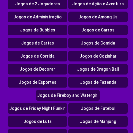
Jogos de 2 Jogadores
Jogos de Ação e Aventura
Jogos de Administração
Jogos de Among Us
Jogos de Bubbles
Jogos de Carros
Jogos de Cartas
Jogos de Comida
Jogos de Corrida
Jogos de Cozinhar
Jogos de Decorar
Jogos de Dragon Ball
Jogos de Esportes
Jogos de Fazenda
Jogos de Fireboy and Watergirl
Jogos de Friday Night Funkin
Jogos de Futebol
Jogos de Luta
Jogos de Mahjong