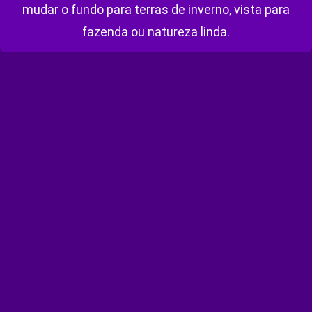
mudar o fundo para terras de inverno, vista para
fazenda ou natureza linda.