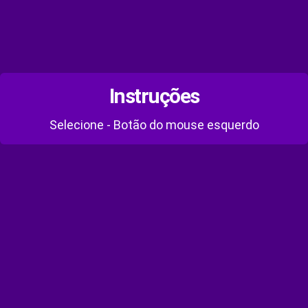
Instruções
Selecione - Botão do mouse esquerdo