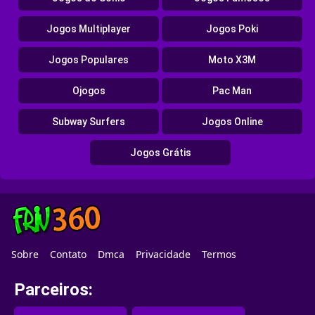
Jogos Multiplayer
Jogos Poki
Jogos Populares
Moto X3M
Ojogos
Pac Man
Subway Surfers
Jogos Online
Jogos Grátis
Sobre
Contato
Dmca
Privacidade
Termos
Parceiros: