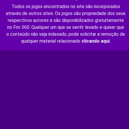
Todos os jogos encontrados no site são incorporados
através de outros sites. Os jogos são propriedade dos seus
respectivos autores e são disponibilizados gratuitamente
no Friv 360. Qualquer um que se sentir lesado e quiser que
o conteúdo não seja indexado, pode solicitar a remoção de
qualquer material relacionado
clicando aqui
.