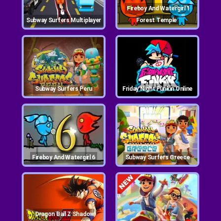
Fireboy And Watergirl 1
Subway Surfers Multiplayer
Forest Temple
Subway Surfers Peru
Friday Night Funkin Online
Fireboy And Watergirl 6
Subway Surfers Greece
Dragon Ball Z Shadow