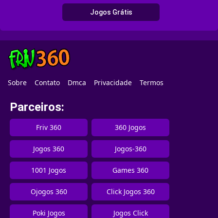
Jogos Grátis
Sobre
Contato
Dmca
Privacidade
Termos
Parceiros:
Friv 360
360 Jogos
Jogos 360
Jogos-360
1001 Jogos
Games 360
Ojogos 360
Click Jogos 360
Poki Jogos
Jogos Click