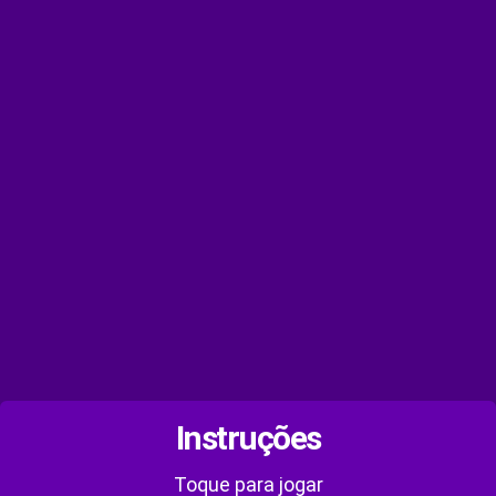
Instruções
Toque para jogar