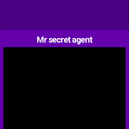
Mr secret agent