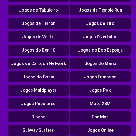
Jogos de Tabuleiro
Jogos de Temple Run
Jogos de Terror
Jogos de Tiro
Jogos de Vestir
Jogos Divertidos
Jogos do Ben 10
Jogos do Bob Esponja
Jogos do Cartoon Network
Jogos do Mario
Jogos do Sonic
Jogos Famosos
Jogos Multiplayer
Jogos Poki
Jogos Populares
Moto X3M
Ojogos
Pac Man
Subway Surfers
Jogos Online