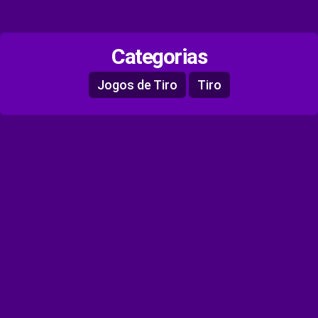
Categorias
Jogos de Tiro
Tiro