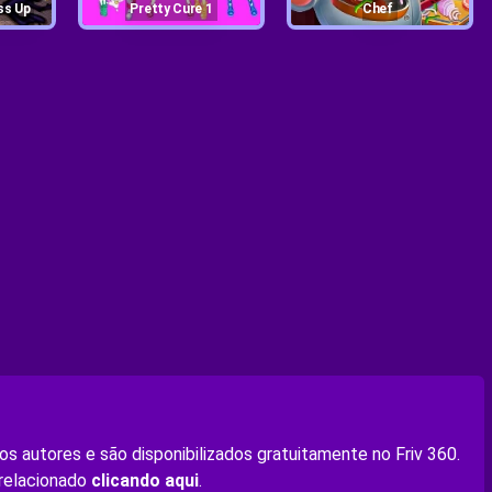
ss Up
Pretty Cure 1
Chef
s autores e são disponibilizados gratuitamente no Friv 360.
 relacionado
clicando aqui
.