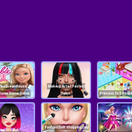
Makeup Artist Fashion
tures Game Online
Salon
Princess Doll Hous
Fashion Doll: Shopping Day