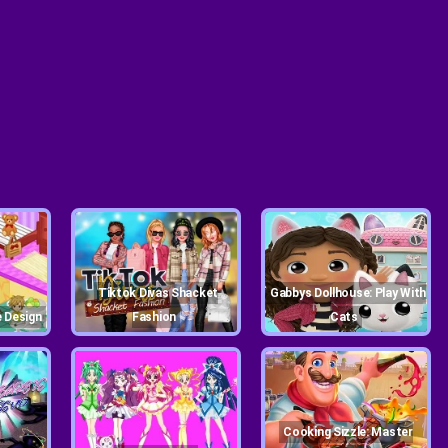
Tiktok Divas Shacket
Gabbys Dollhouse: Play With
e Design
Fashion
Cats
Cooking Sizzle: Master