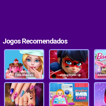
Jogos Recomendados
Barbie Dreamhouse
Cake Masters
Ladybug Dress Up
Adven