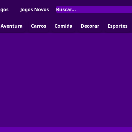
ogos
Jogos Novos
Aventura
Carros
Comida
Decorar
Esportes