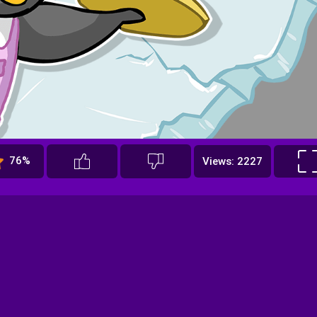
76%
Views: 2227