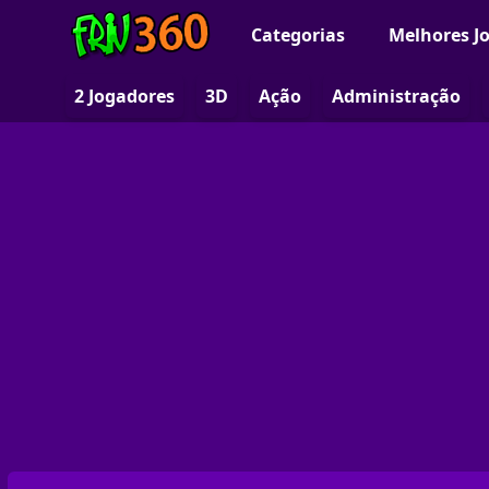
Categorias
Melhores J
2 Jogadores
3D
Ação
Administração