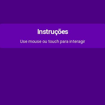
Instruções
Use mouse ou touch para interagir