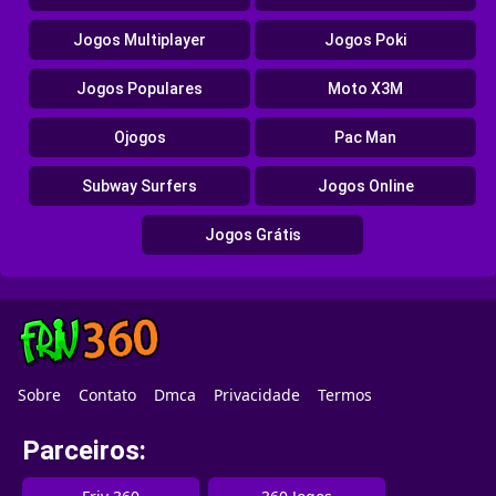
Jogos Multiplayer
Jogos Poki
Jogos Populares
Moto X3M
Ojogos
Pac Man
Subway Surfers
Jogos Online
Jogos Grátis
Sobre
Contato
Dmca
Privacidade
Termos
Parceiros: