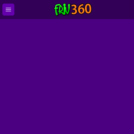
Open main menu