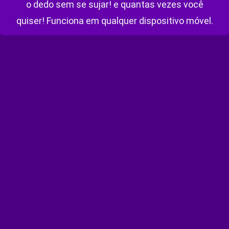
o dedo sem se sujar! e quantas vezes você
quiser! Funciona em qualquer dispositivo móvel.