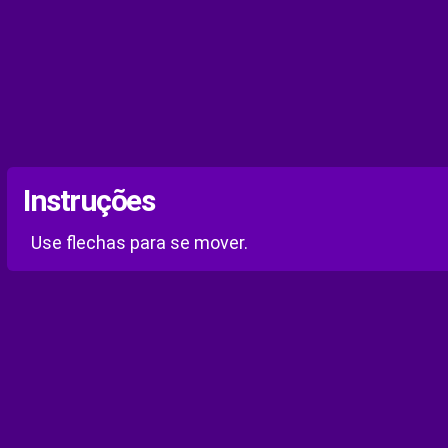
Instruções
Use flechas para se mover.