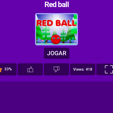
Red ball
JOGAR
33%
Views: 418