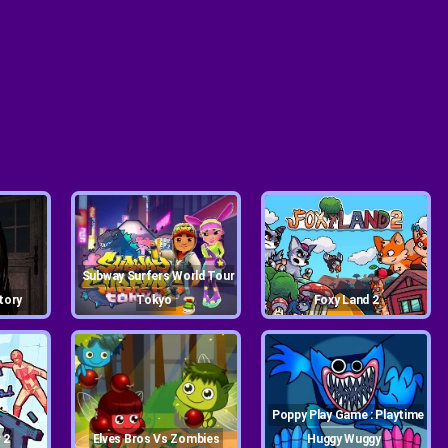
Subway Surfers World Tour
tory
Tokyo
Foxy Land 2
Poppy Play Game : Playtime
 2
Elves Bros Vs Zombies
Huggy Wuggy