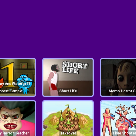
orest Temple
Short Life
Momo Horror S
ry Horror Teacher
Takeover
Time Shooter