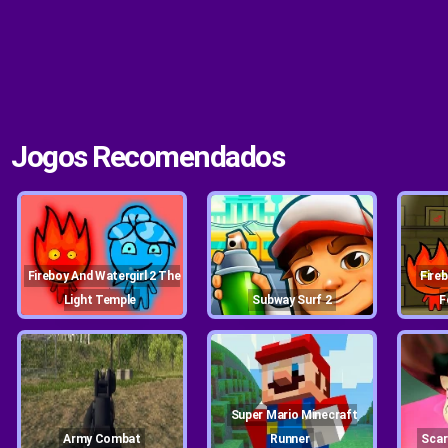
Jogos Recomendados
Fireboy And Watergirl 2 The
Fireboy And Watergirl 1
Light Temple
Subway Surf 2
F
Super Mario Minecraft
Army Combat
Runner
Sca