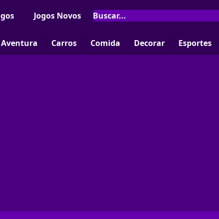
ogos
Jogos Novos
Aventura
Carros
Comida
Decorar
Esportes