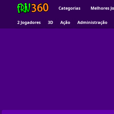
Categorias
Melhores J
2 Jogadores
3D
Ação
Administração