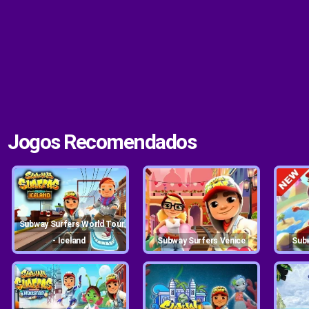
Jogos Recomendados
Subway Surfers World Tour
- Iceland
Subway Surfers Venice
Su