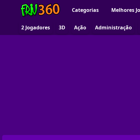
Categorias
Melhores J
2 Jogadores
3D
Ação
Administração