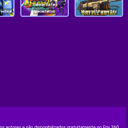
Subway Surfers
Festival
Spacestation
Minecraft Runner City
s autores e são disponibilizados gratuitamente no Friv 360.