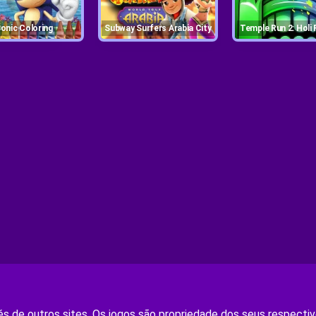
Sonic Coloring
Subway Surfers Arabia City
Temple Run 2: Holi 
s de outros sites. Os jogos são propriedade dos seus respectivo