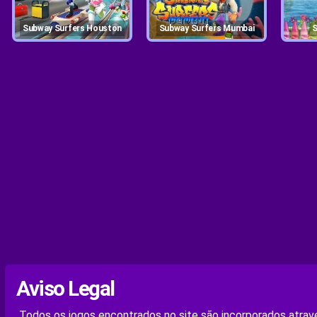
Subway Surfers Houston
Subway Surfers Mumbai
Aviso Legal
Todos os jogos encontrados no site são incorporados atravé