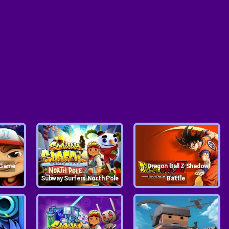
Dragon Ball Z Shadow
Subway Surfers North Pole
Battle