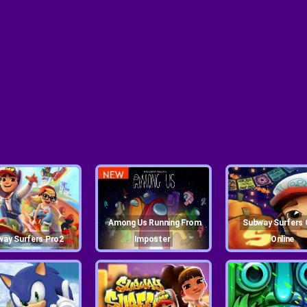
Among Us Running From
Subway Surfers Game
bway Surfers Pro2
Imposter
Online