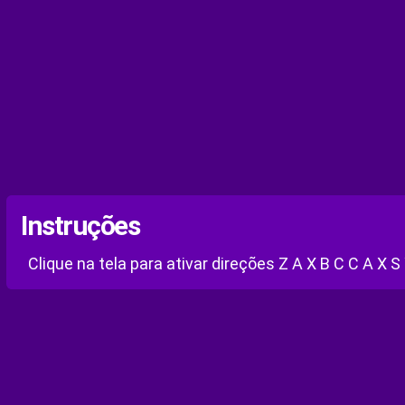
Instruções
Clique na tela para ativar direções Z A X B C C A X S