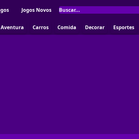
ogos
Jogos Novos
Aventura
Carros
Comida
Decorar
Esportes