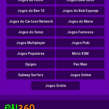
Jogos de Vestir
Jogos Divertidos
Jogos do Ben 10
Jogos do Bob Esponja
Jogos do Cartoon Network
Jogos do Mario
Jogos do Sonic
Jogos Famosos
Jogos Multiplayer
Jogos Poki
Jogos Populares
Moto X3M
Ojogos
Pac Man
Subway Surfers
Jogos Online
Jogos Grátis