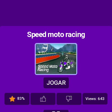
Speed moto racing
JOGAR
83%
Views: 643