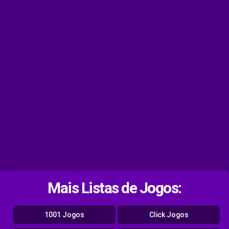
Mais Listas de Jogos:
1001 Jogos
Click Jogos