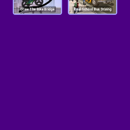
Draw The Bike Bridge
Real School Bus Driving