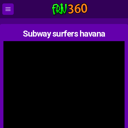
Open main menu
Subway surfers havana