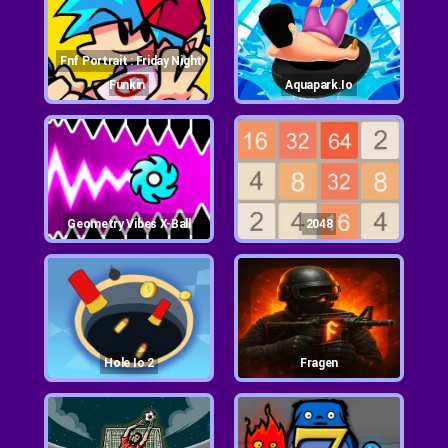
Fnf Portrait : Friday Night
Funkin
Aquapark.io
Geometry Vibes X-Ball
2048
Hole Io 2
Fragen