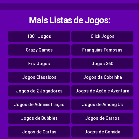
Mais Listas de Jogos:
1001 Jogos
Click Jogos
Crazy Games
Franquias Famosas
Friv Jogos
Jogos 360
Jogos Clássicos
Jogos da Cobrinha
Jogos de 2 Jogadores
Jogos de Ação e Aventura
Jogos de Administração
Jogos de Among Us
Jogos de Bubbles
Jogos de Carros
Jogos de Cartas
Jogos de Comida