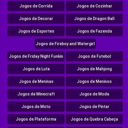
Jogos de Corrida
Jogos de Cozinhar
Jogos de Decorar
Jogos de Dragon Ball
Jogos de Esportes
Jogos de Fazenda
Jogos de Fireboy and Watergirl
Jogos de Friday Night Funkin
Jogos de Futebol
Jogos de Luta
Jogos de Mahjong
Jogos de Meninas
Jogos de Meninos
Jogos de Minecraft
Jogos de Moda
Jogos de Moto
Jogos de Pintar
Jogos de Plataforma
Jogos de Quebra Cabeça