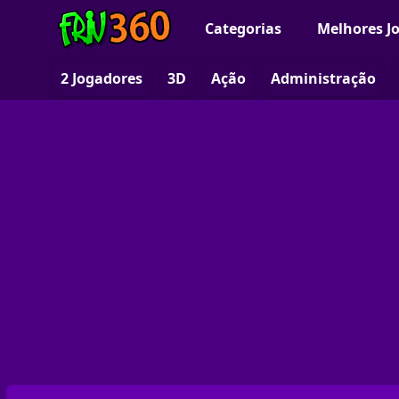
Categorias
Melhores J
2 Jogadores
3D
Ação
Administração