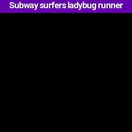
Subway surfers ladybug runner