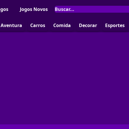
ogos
Jogos Novos
Aventura
Carros
Comida
Decorar
Esportes