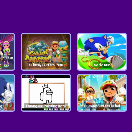
Subway Surfers Peru
Sonic Run
ng
Among Us: Painting Book
Subway Surfers Dubai