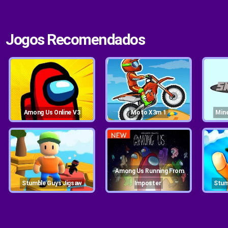
Jogos Recomendados
Among Us Online V3
Moto X3m 1
Mi
Among Us Running From
Stumble Guys Jigsaw
Imposter
Stu