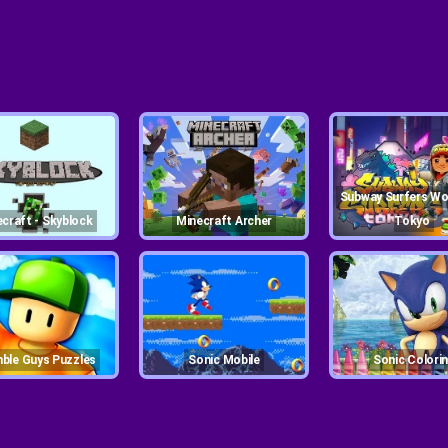
Subway Surfers World Tour
necraft - Skyblock
Minecraft Archer
Tokyo
mble Guys Puzzles
Sonic Mobile
Sonic Colori