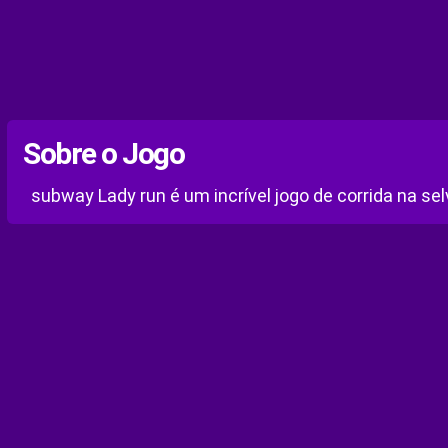
Sobre o Jogo
subway Lady run é um incrível jogo de corrida na sel