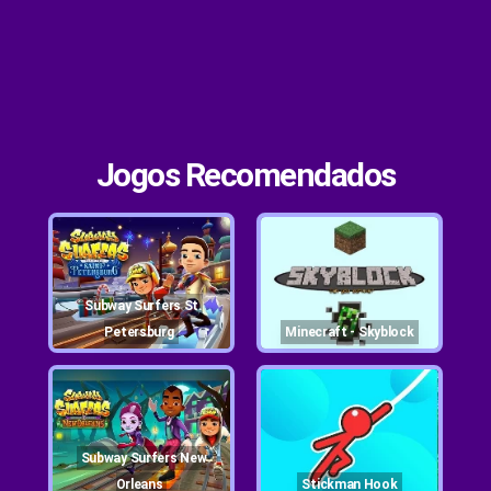
Jogos Recomendados
Subway Surfers St.
Petersburg
Minecraft - Skyblock
Subway Surfers New
Orleans
Stickman Hook