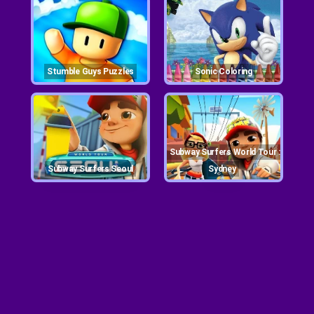
Stumble Guys Puzzles
Sonic Coloring
Subway Surfers World Tour :
Subway Surfers Seoul
Sydney