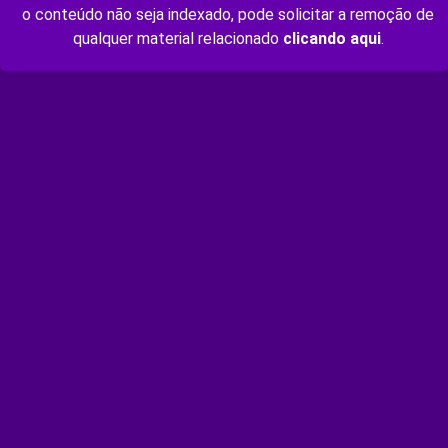
o conteúdo não seja indexado, pode solicitar a remoção de
qualquer material relacionado
clicando aqui
.