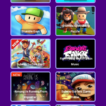
Stumble Guys Sliding
Stumble Guys
Puzzle
Fight Friday Night Funkin
Subway Surfers Pro2
Music
Among Us Running From
Subway Surfers Game
Imposter
Online