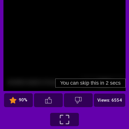
90%
Views: 6554