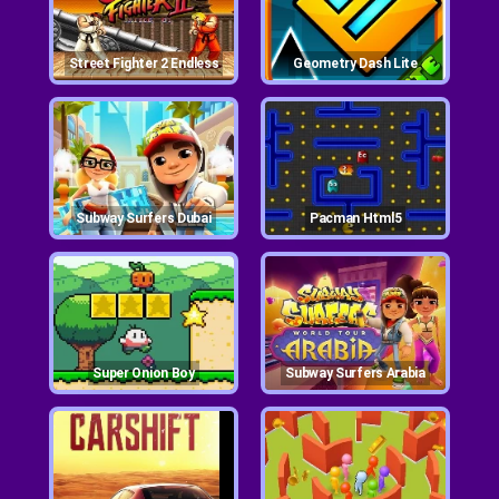
Street Fighter 2 Endless
Geometry Dash Lite
Subway Surfers Dubai
Pacman Html5
Super Onion Boy
Subway Surfers Arabia