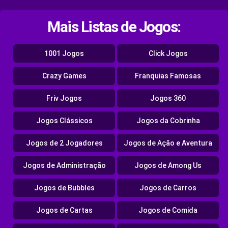
Mais Listas de Jogos:
1001 Jogos
Click Jogos
Crazy Games
Franquias Famosas
Friv Jogos
Jogos 360
Jogos Clássicos
Jogos da Cobrinha
Jogos de 2 Jogadores
Jogos de Ação e Aventura
Jogos de Administração
Jogos de Among Us
Jogos de Bubbles
Jogos de Carros
Jogos de Cartas
Jogos de Comida