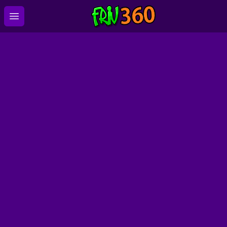
Open main menu