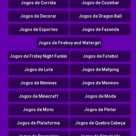
Jogos de Corrida
Jogos de Cozinhar
Jogos de Decorar
Jogos de Dragon Ball
Jogos de Esportes
Jogos de Fazenda
Jogos de Fireboy and Watergirl
Jogos de Friday Night Funkin
Jogos de Futebol
Jogos de Luta
Jogos de Mahjong
Jogos de Meninas
Jogos de Meninos
Jogos de Minecraft
Jogos de Moda
Jogos de Moto
Jogos de Pintar
Jogos de Plataforma
Jogos de Quebra Cabeça