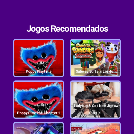
Jogos Recomendados
Poppy Playtime
Subway Surfers London
Ladybug & Cat Noir Jigsaw
Poppy Playtime Chapter 1
Puzzle