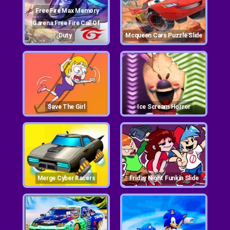
Free Fire Max Memory
Garena Free Fire Call Of
Duty
Mcqueen Cars Puzzle Slide
Save The Girl
Ice Scream Horror
Merge Cyber Racers
Friday Night Funkin Slide