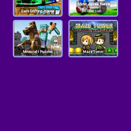
Sonic Jigsaw Puzzle
Cars Drifting Jigsaw
Collection
Minecraft Puzzles
Maze Tower