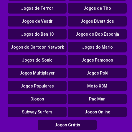
Jogos de Terror
Jogos de Tiro
Jogos de Vestir
Jogos Divertidos
Jogos do Ben 10
Jogos do Bob Esponja
Jogos do Cartoon Network
Jogos do Mario
Jogos do Sonic
Jogos Famosos
Jogos Multiplayer
Jogos Poki
Jogos Populares
Moto X3M
Ojogos
Pac Man
Subway Surfers
Jogos Online
Jogos Grátis