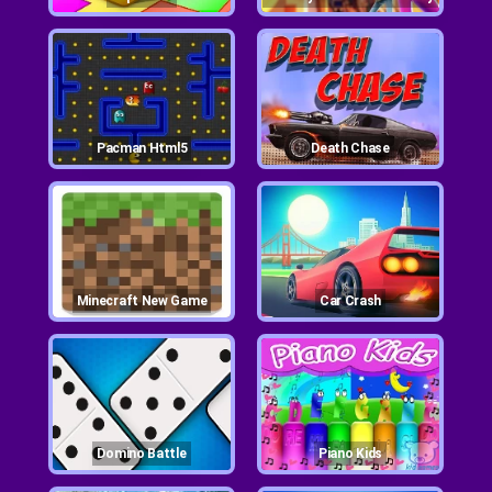
Pacman Html5
Death Chase
Minecraft New Game
Car Crash
Domino Battle
Piano Kids