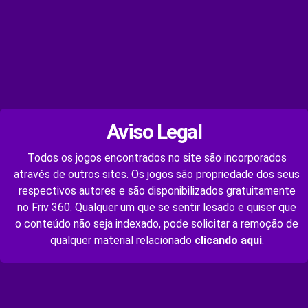
Aviso Legal
Todos os jogos encontrados no site são incorporados
através de outros sites. Os jogos são propriedade dos seus
respectivos autores e são disponibilizados gratuitamente
no Friv 360. Qualquer um que se sentir lesado e quiser que
o conteúdo não seja indexado, pode solicitar a remoção de
qualquer material relacionado
clicando aqui
.