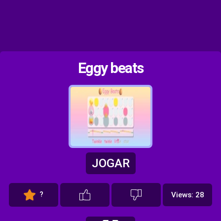
Eggy beats
JOGAR
?
Views: 28