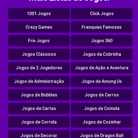
1001 Jogos
Click Jogos
Crazy Games
Franquias Famosas
Friv Jogos
Jogos 360
Jogos Clássicos
Jogos da Cobrinha
Jogos de 2 Jogadores
Jogos de Ação e Aventura
Jogos de Administração
Jogos de Among Us
Jogos de Bubbles
Jogos de Carros
Jogos de Cartas
Jogos de Comida
Jogos de Corrida
Jogos de Cozinhar
Jogos de Decorar
Jogos de Dragon Ball