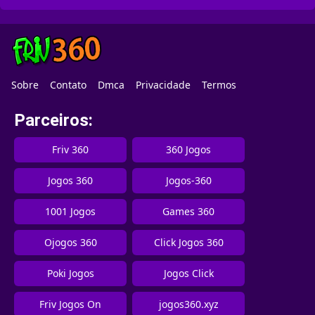
Sobre
Contato
Dmca
Privacidade
Termos
Parceiros:
Friv 360
360 Jogos
Jogos 360
Jogos-360
1001 Jogos
Games 360
Ojogos 360
Click Jogos 360
Poki Jogos
Jogos Click
Friv Jogos On
jogos360.xyz