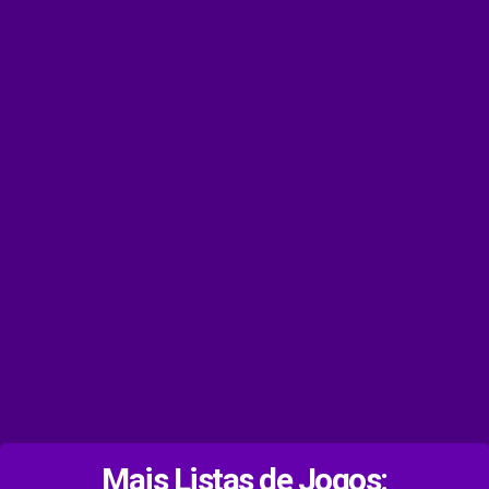
Mais Listas de Jogos: