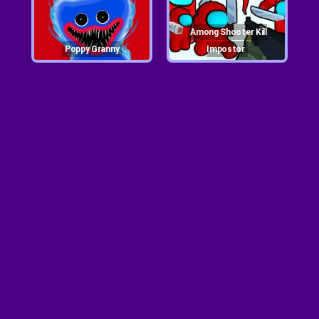
Among Shooter Kill
Poppy Granny
Impostor