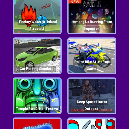
Fireboy Watergirl Island
Among Us Running From
Survival 3
Imposter
Police Bike Stunt Race
Car Parking Simulator
Game
Deep Space Horror:
Temple Run 2: Holi Festival
Outpost