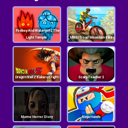
Fireboy And Watergirl 2 The
Light Temple
Mx Offroad Mountain Bike
Dragon Ball Z Kakarot Fight
Scary Teacher 2
Momo Horror Story
Ninja Hands