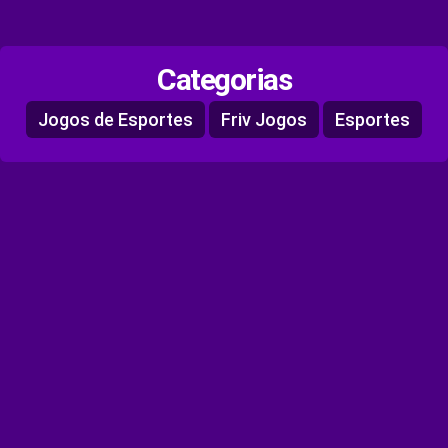
Categorias
Jogos de Esportes
Friv Jogos
Esportes