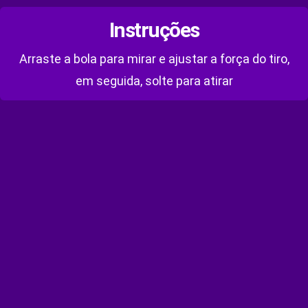
Instruções
Arraste a bola para mirar e ajustar a força do tiro,
em seguida, solte para atirar