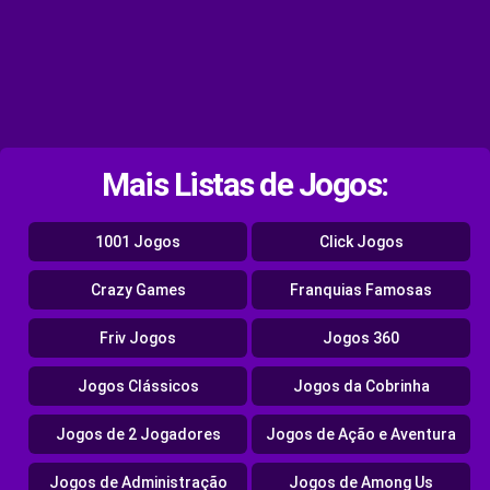
Mais Listas de Jogos:
1001 Jogos
Click Jogos
Crazy Games
Franquias Famosas
Friv Jogos
Jogos 360
Jogos Clássicos
Jogos da Cobrinha
Jogos de 2 Jogadores
Jogos de Ação e Aventura
Jogos de Administração
Jogos de Among Us