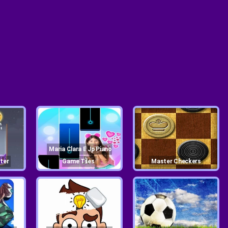
Maria Clara E Jp Piano
ster
Game Tiles
Master Checkers