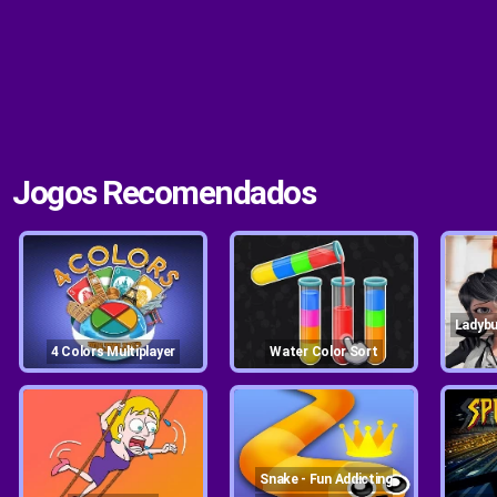
Jogos Recomendados
Ladybug & Cat Noir Jigsaw
4 Colors Multiplayer
Water Color Sort
Snake - Fun Addicting