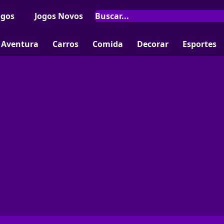
ogos
Jogos Novos
Aventura
Carros
Comida
Decorar
Esportes