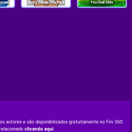
Jigsaw
Dop 2 Delete One Part
Football Slide
s autores e são disponibilizados gratuitamente no Friv 360.
 relacionado
clicando aqui
.