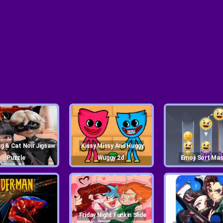
Kissy Missy And Huggy
Puzzle
Wuggy 2d
Emoji Sort Ma
Friday Night Funkin Slide