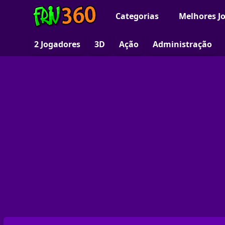
Categorias
Melhores J
2 Jogadores
3D
Ação
Administração