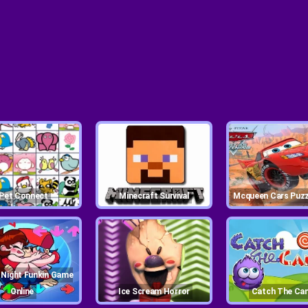
Pet Connect
Minecraft Survival
Mcqueen Cars Puzz
Online
Ice Scream Horror
Catch The Ca