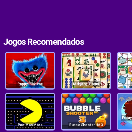
Jogos Recomendados
Poppy Playtime
Mahjong Titans
Friday Night Funkin Game
Pac-Man Maze
Bubble Shooter Hd 3