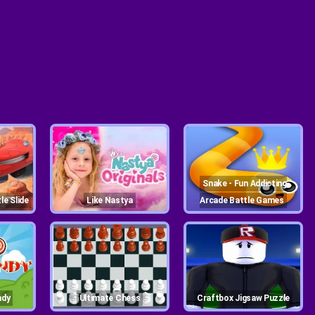
Snake - Fun Addicting
le Slide
Like Nastya
Arcade Battle Games
ndy
Ultimate Chess
Craftbox Jigsaw Puzzle