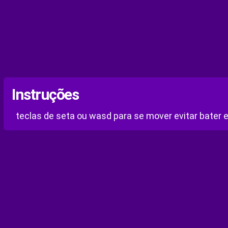
Instruções
teclas de seta ou wasd para se mover evitar bater