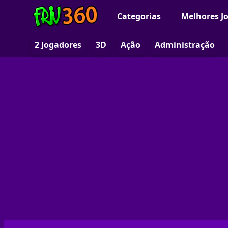
Categorias
Melhores J
2 Jogadores
3D
Ação
Administração