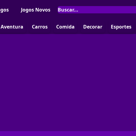
ogos
Jogos Novos
Aventura
Carros
Comida
Decorar
Esportes