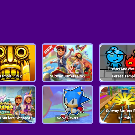
Fireboy And Watergirl
Temple Run 2
Subway Surfers Pro2
Forest Templ
Subway Surfers Runner
y Surfers Singapore
Sonic Revert
Hoursis