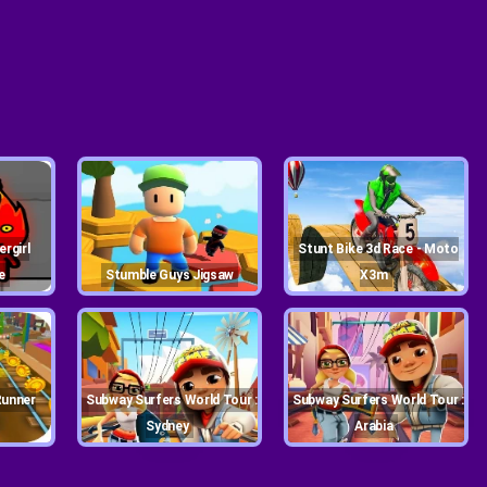
Stunt Bike 3d Race - Moto
e
Stumble Guys Jigsaw
X3m
Subway Surfers World Tour :
Subway Surfers World Tour :
Sydney
Arabia