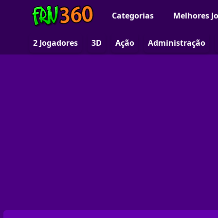
Categorias
Melhores J
2 Jogadores
3D
Ação
Administração