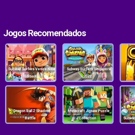
Jogos Recomendados
Subway Surfers Venice New
Subway Surfers Singapore
Edition
2022
Dragon Ball Z Shadow
Minecraft Jigsaw Puzzle
Battle
Collection
Subwa