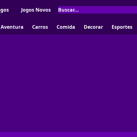
ogos
Jogos Novos
Aventura
Carros
Comida
Decorar
Esportes